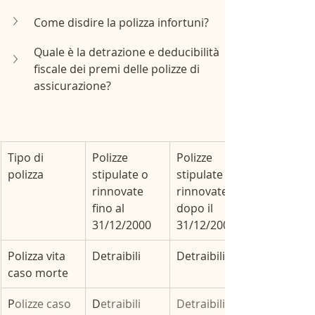
Come disdire la polizza infortuni?
Quale è la detrazione e deducibilità 
fiscale dei premi delle polizze di 
assicurazione?
Tipo di 
Polizze 
Polizze 
polizza
stipulate o 
stipulate o 
rinnovate 
rinnovate 
fino al 
dopo il 
31/12/2000
31/12/2000
Polizza vita 
Detraibili
Detraibili
caso morte
P
olizze caso 
​D
etraibili 
Detraibili 