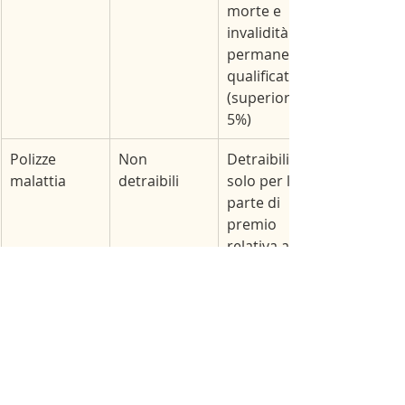
morte e 
invalidità 
permanente 
qualificata 
(superiore al 
5%)
Polizze 
​Non 
Detraibili 
malattia
detraibili
solo per la 
parte di 
premio 
relativa al 
caso di 
invalidità 
permanente 
qualificata 
(superiore al 
5%)