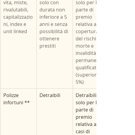
vita, miste, 
solo con 
solo per la 
rivalutabili, 
durata non 
parte di 
capitalizzazio
inferiore a 5 
premio 
ni, index e 
anni e senza 
relativa alla 
unit linked
possibilità di 
copertura 
ottenere 
del rischio 
prestiti
morte e 
invalidità 
permanente 
qualificata 
(superiore al 
5%)
Polizze 
Detraibili
Detraibili 
infortuni **
solo per la 
parte di 
premio 
relativa ai 
casi di 