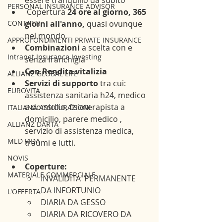
PERSONAL INSURANCE ADVISOR
 Copertura 
24 ore al giorno, 365 
giorni all'anno,
 quasi ovunque 
CONTATTI
nel mondo.
APPROFONDIMENTI PRIVATE INSURANCE
Combinazioni
 a scelta con e 
Intranet Insurance Investing
senza franchigia
Con Rendita vitalizia
ALLIANZ GLOBAL LIFE
Servizi di supporto
 tra cui: 
EUROVITA
assistenza sanitaria h24, medico 
a domicilio, fisioterapista a 
ITALIANA ASSICURAZIONI
domicilio, parere medico , 
ALLIANZ DARTA
servizio di assistenza medica, 
MED VIDA
traumi e lutti.
NOVIS
Coperture:
MATERIALE COMMERCIALE
INVALIDITA' PERMANENTE 
DA INFORTUNIO
L'OFFERTA
DIARIA DA GESSO
DIARIA DA RICOVERO DA 