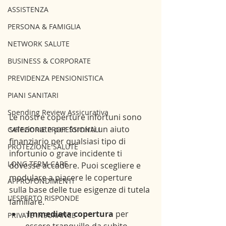
ASSISTENZA
PERSONA & FAMIGLIA
NETWORK SALUTE
BUSINESS & CORPORATE
PREVIDENZA PENSIONISTICA
PIANI SANITARI
Spending Review Assicurativa
Le nostre coperture infortuni sono 
selezionate per fornirti un aiuto 
CATEGORIE PROFESSIONALI
finanziario per qualsiasi tipo di 
PROTEZIONE SALUTE
infortunio o grave incidente ti 
LONG TERM CARE
dovesse accadere. Puoi scegliere e 
modulare a piacere le coperture 
APPROFONDIMENTI
sulla base delle tue esigenze di tutela 
L'ESPERTO RISPONDE
familiare.
 Immediata copertura
 per 
PRIVATE INSURANCE
essere tranquillo da subito