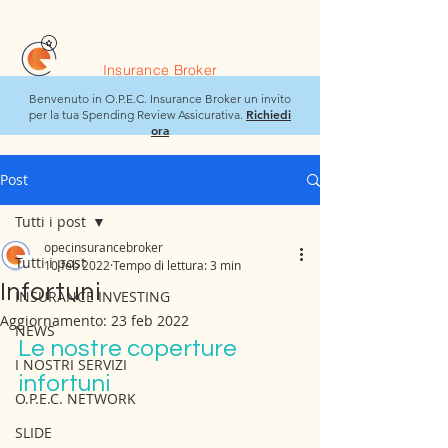
O.P.E.C.
Insurance Broker
Benvenuto in O.P.E.C. Insurance Broker un invito
Richiedi
per la tua Spending Review Assicurativa.
ora
Post
Tutti i post
opecinsurancebroker
Tutti i post
10 feb 2022
Tempo di lettura: 3 min
Infortuni
INSURANCE INVESTING
Aggiornamento:
23 feb 2022
NEWS
Le nostre coperture 
I NOSTRI SERVIZI
infortuni
O.P.E.C. NETWORK
SLIDE