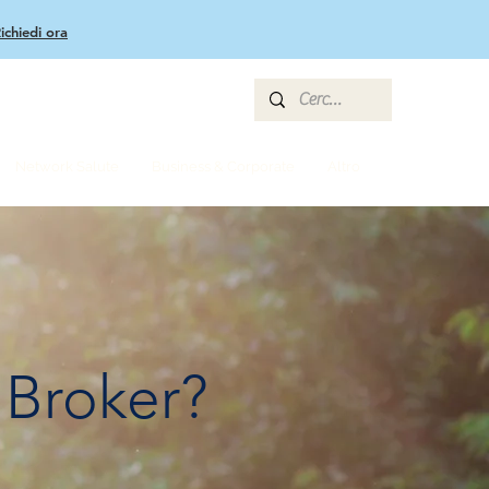
ichiedi ora
Accedi
Network Salute
Business & Corporate
Altro
 Broker?