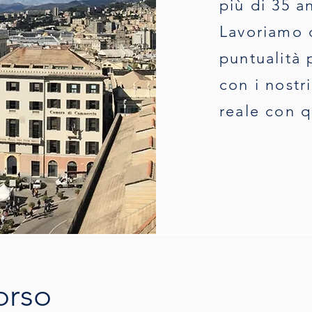
più di 35 an
Lavoriamo 
puntualità 
con i nostr
reale con q
orso