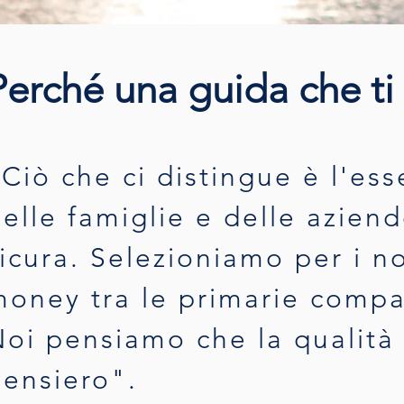
Perché una guida che ti
"
Ciò che ci distingue è l'ess
elle famiglie e delle azien
icura. Selezioniamo per i nos
oney tra le primarie compa
oi pensiamo che la qualità d
pensiero
".