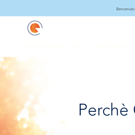
Benvenuto 
Perchè O.P.E.C.Broker
Servizi
La nostra squadra
Perchè 