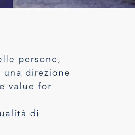
delle persone,
o una direzione
te value for
ualità di