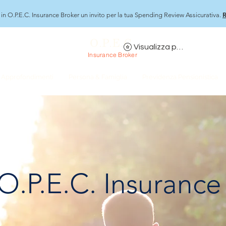
R
in O.P.E.C. Insurance Broker un invito per la tua Spending Review Assicurativa.
O.P.E.C.
Visualizza punti
Insurance Broker
Approfondimenti
Persona & Famiglia
Previdenza Pensionistica
O.P.E.C. Insurance