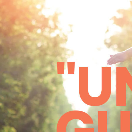
"U
GU