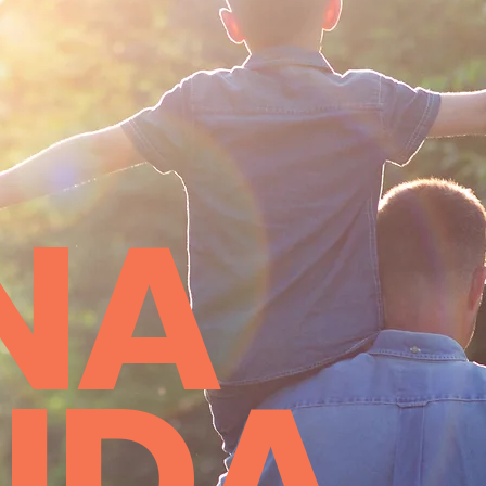
NA
IDA