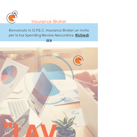
O.P.E.C.
Insurance Broker
Benvenuto in O.P.E.C. Insurance Broker un invito
Richiedi
per la tua Spending Review Assicurativa.
ora
"LAV