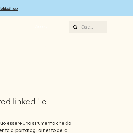
ichiedi ora
Accedi
Network Salute
Business & Corporate
Altro
ited linked" e
” può essere uno strumento che dà
ento di portafogli al netto della