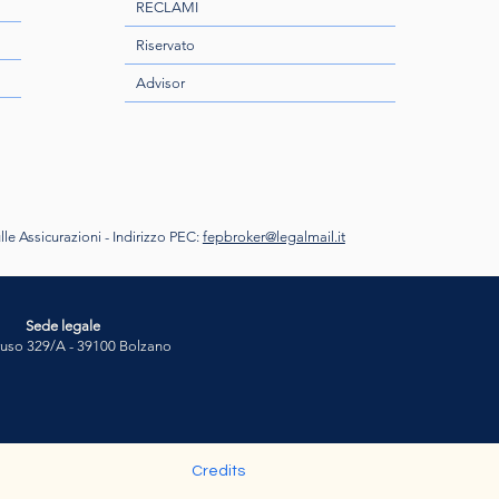
RECLAMI
Riservato
Advisor
lle Assicurazioni -
Indirizzo PEC:
fepbroker@legalmail.it
Sede legale
ruso 329/A - 39100 Bolzano
Credits