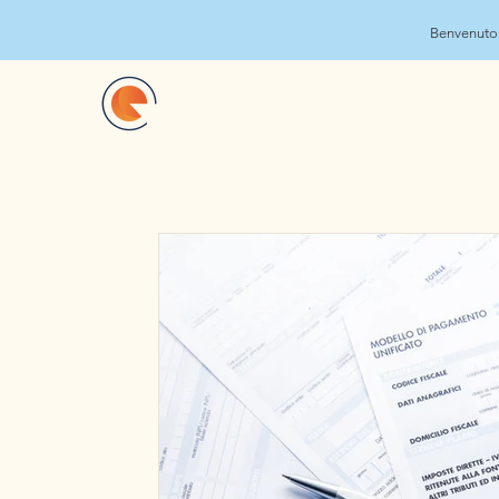
Benvenuto 
Perchè O.P.E.C.Broker
Servizi
La nostra squadra