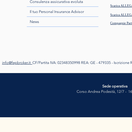
Consulenza assicurativa evoluta
Scarica ALLEG
Il tuo Personal Insurance Advisor
Scarica ALLEG
News
Compagnie Part
info@fepbroker.it
CF/Partita IVA: 02348350998
REA: GE - 479335 -
Iscrizione
Sede operativa
Corso Andrea Podestà, 12/7 - 