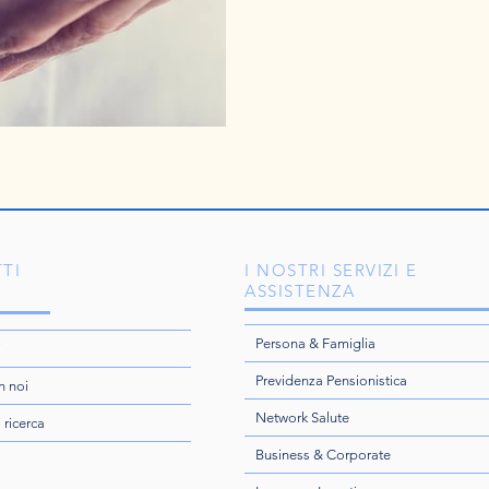
TI
I NOSTRI SERVIZI E
ASSISTENZA
Persona & Famiglia
i
Previdenza Pensionistica
n noi
Network Salute
i ricerca
Business & Corporate