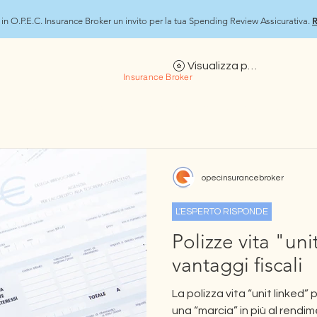
R
in O.P.E.C. Insurance Broker un invito per la tua Spending Review Assicurativa.
O.P.E.C.
Visualizza punti
Insurance Broker
Approfondimenti
Persona & Famiglia
Previdenza Pensionistica
opecinsurancebroker
L'ESPERTO RISPONDE
Polizze vita "un
vantaggi fiscali
La polizza vita “unit linked
una “marcia” in più al rendim