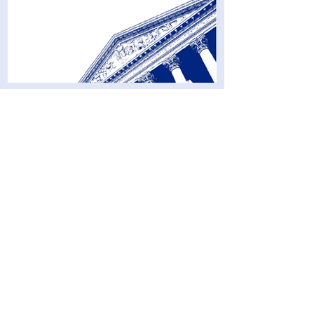
NEWS
MPF Metodo di Pianificazione
Assicurativa e Finanziaria
Metodo di Pianificazione Assicurativa e
Finanziaria. Scopri MPF, l’innovativo
metodo di consulenza Assicurativa e
Finanziaria basato...