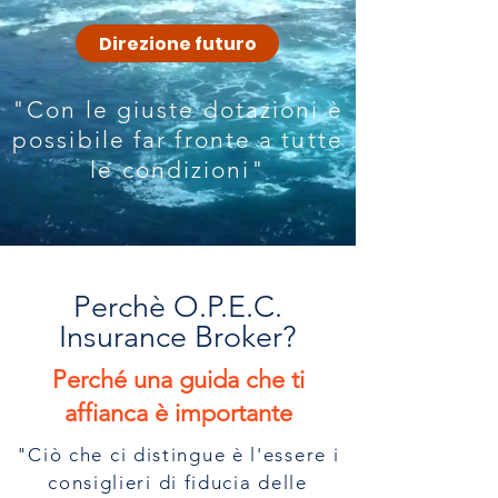
Direzione futuro
"Con le giuste dotazioni è
possibile far fronte a tutte
le condizioni"
Perchè O.P.E.C.
Insurance Broker?
Perché una guida che ti
affianca è importante
"
Ciò che ci distingue è l'essere i
consiglieri di fiducia delle