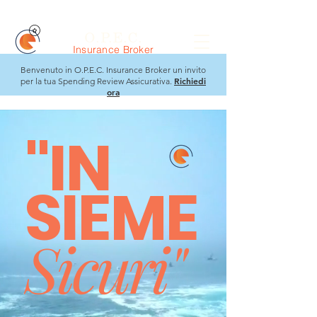
O.P.E.C.
Insurance Broker
Benvenuto in O.P.E.C. Insurance Broker un invito
Richiedi
per la tua Spending Review Assicurativa.
ora
"IN
SIEME
Si
curi"