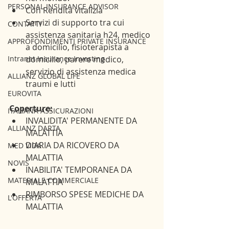
PERSONAL INSURANCE ADVISOR
Con Rendita vitalizia
Servizi di supporto tra cui 
CONTATTI
assistenza sanitaria h24, medico 
APPROFONDIMENTI PRIVATE INSURANCE
a domicilio, fisioterapista a 
domicilio, parere medico, 
Intranet Insurance Investing
servizio di assistenza medica 
ALLIANZ GLOBAL LIFE
traumi e lutti
EUROVITA
Coperture:
ITALIANA ASSICURAZIONI
INVALIDITA' PERMANENTE DA 
ALLIANZ DARTA
MALATTIA
DIARIA DA RICOVERO DA 
MED VIDA
MALATTIA
NOVIS
INABILITA' TEMPORANEA DA 
MATERIALE COMMERCIALE
MALATTIA
RIMBORSO SPESE MEDICHE DA 
L'OFFERTA
MALATTIA