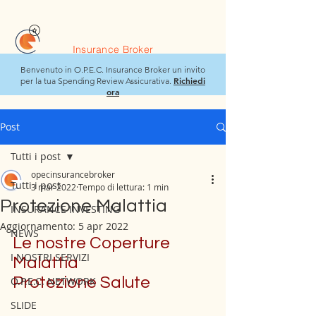
O.P.E.C.
Insurance Broker
Benvenuto in O.P.E.C. Insurance Broker un invito
Richiedi
per la tua Spending Review Assicurativa.
ora
Post
Tutti i post
opecinsurancebroker
Tutti i post
3 mar 2022
Tempo di lettura: 1 min
Protezione Malattia
INSURANCE INVESTING
Aggiornamento:
5 apr 2022
NEWS
Le nostre Coperture 
I NOSTRI SERVIZI
Malattia 
Protezione Salute 
O.P.E.C. NETWORK
SLIDE