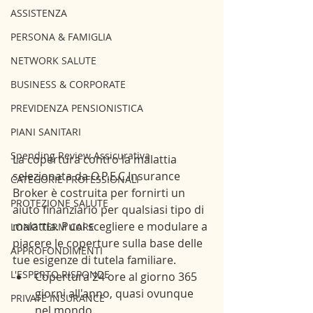
ASSISTENZA
PERSONA & FAMIGLIA
NETWORK SALUTE
BUSINESS & CORPORATE
PREVIDENZA PENSIONISTICA
PIANI SANITARI
Spending Review Assicurativa
La copertura contro la malattia 
selezionata da O.P.E.C.Insurance 
CATEGORIE PROFESSIONALI
Broker è costruita per fornirti un 
PROTEZIONE SALUTE
aiuto finanziario per qualsiasi tipo di 
malattia. Puoi scegliere e modulare a 
LONG TERM CARE
piacere le coperture sulla base delle 
APPROFONDIMENTI
tue esigenze di tutela familiare.
L'ESPERTO RISPONDE
Copertura 24 ore al giorno 365 
giorni all'anno, quasi ovunque 
PRIVATE INSURANCE
nel mondo.